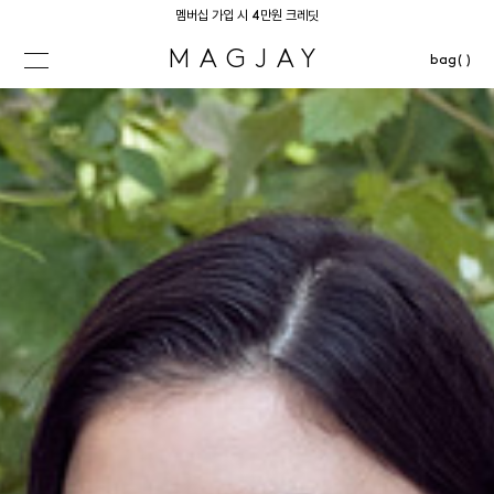
멤버십 가입 시 4만원 크레딧
MAGJAY
bag( )