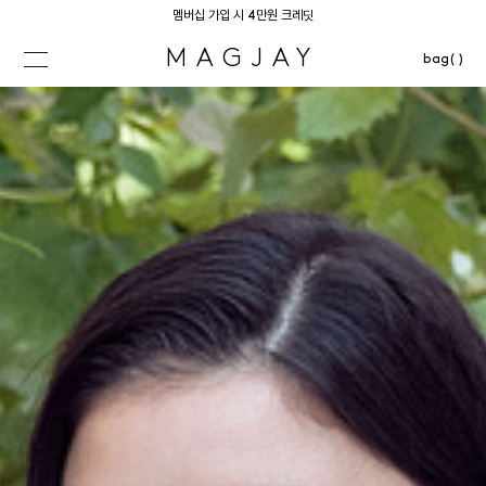
멤버십 가입 시 4만원 크레딧
MAGJAY
bag( )