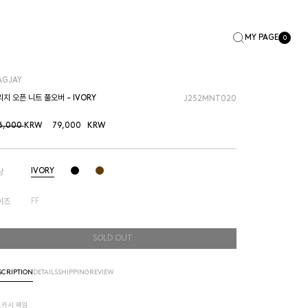
MY PAGE
0
AGJAY
지 오픈 니트 풀오버 - IVORY
J252MNT020
8,000
KRW
79,000
KRW
IVORY
상
FF
이즈
SOLD OUT
SCRIPTION
DETAILS
SHIPPING
REVIEW
스카시 짜임