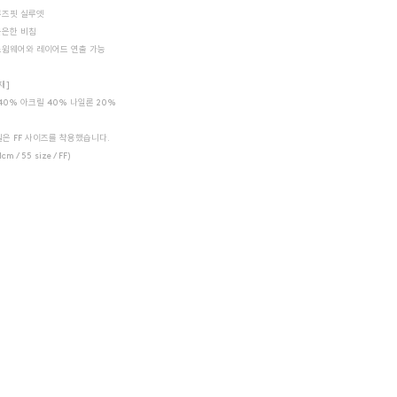
루즈핏 실루엣
은은한 비침
스윔웨어와 레이어드 연출 가능
재]
40% 아크릴 40% 나일론 20%
은 FF 사이즈를 착용했습니다.
1cm / 55 size / FF)