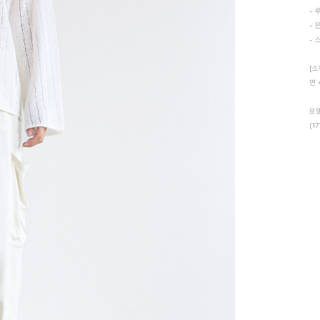
- 
- 
- 
[소
면 
모델
(17