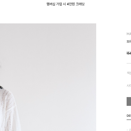
멤버십 가입 시 4만원 크레딧
M
브리
15
색
사
DE
- 