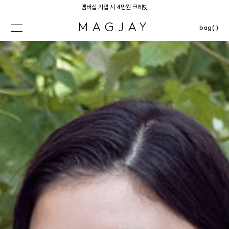
멤버십 가입 시 4만원 크레딧
MAGJAY
bag( )