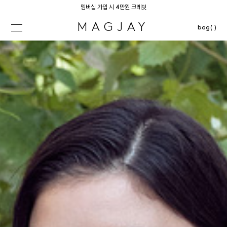
멤버십 가입 시 4만원 크레딧
MAGJAY
bag( )