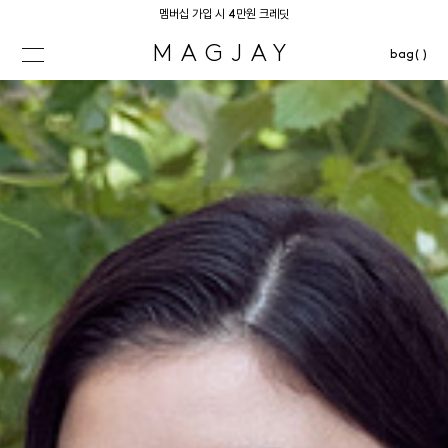
멤버십 가입 시 4만원 크레딧
MAGJAY
bag( )