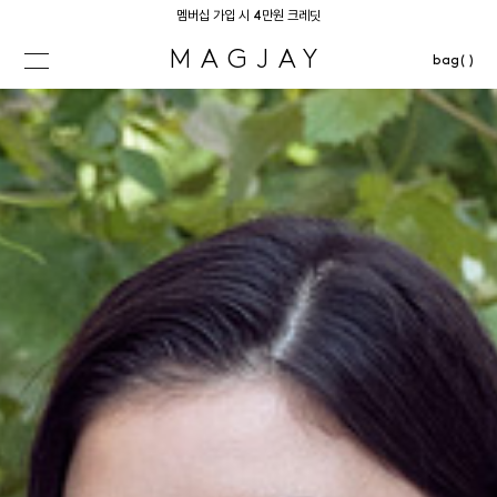
멤버십 가입 시 4만원 크레딧
MAGJAY
bag( )