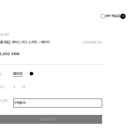
MY PAGE
0
AGJAY
샘플세일] 레이스 미디 스커트 - 베이지
J251MSK313
8,000
KRW
BEIGE
상
S
M
이즈
수선택
SOLD OUT