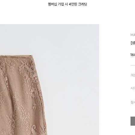
멤버십 가입 시 4만원 크레딧
M
[
16
색
사
필