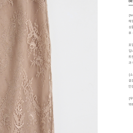
DE
[N
해
상
후
포
입
트
과
[소
겉감
안
[무
15