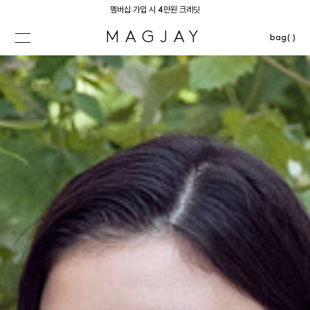
멤버십 가입 시 4만원 크레딧
MAGJAY
bag( )