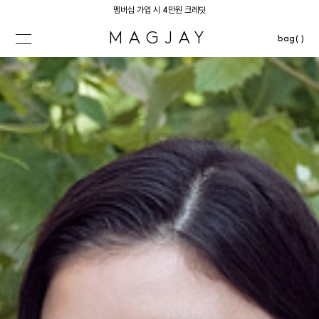
멤버십 가입 시 4만원 크레딧
MAGJAY
bag( )