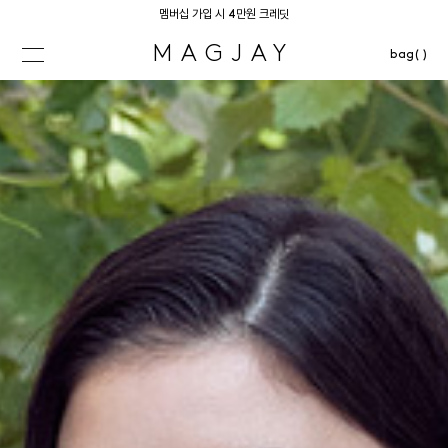
멤버십 가입 시 4만원 크레딧
MAGJAY
bag( )