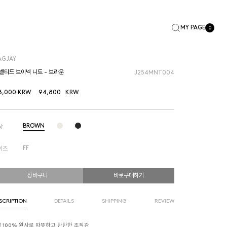
MY PAGE
0
AGJAY
 벨티드 브이넥 니트 - 브라운
J254MNT004
8,000
KRW
94,800
KRW
BROWN
상
FF
이즈
장바구니
바로구매하기
SCRIPTION
DETAILS
SHIPPING
REVIEW
울 100% 원사로 따뜻하고 탄탄한 조직감