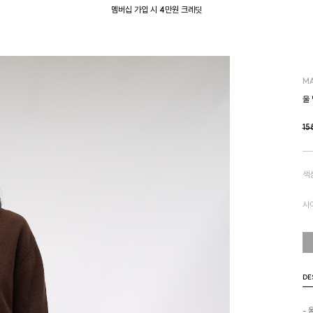
멤버십 가입 시 4만원 크레딧
M
울
15
색
사
DE
- 