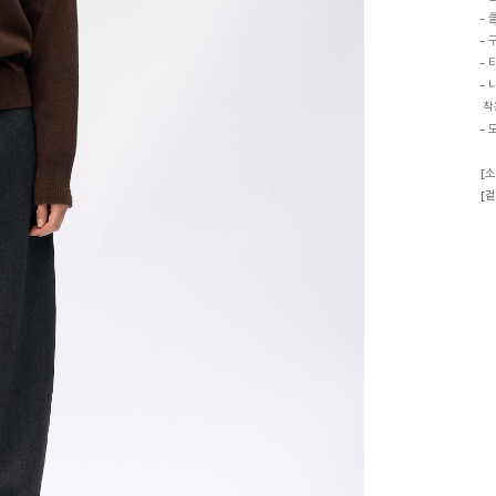
-
-
-
-
착
- 
[소
[겉