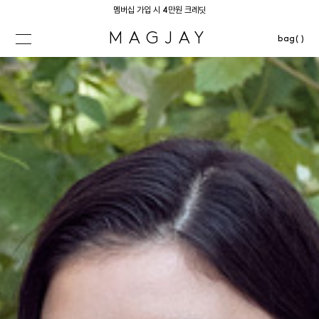
멤버십 가입 시 4만원 크레딧
MAGJAY
bag( )