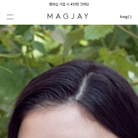
멤버십 가입 시 4만원 크레딧
MAGJAY
bag( )