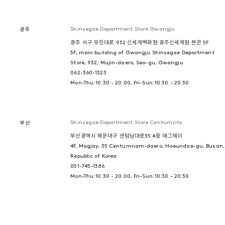
Shinsegae Department Store Gwangju
광주
광주 서구 무진대로 932 신세계백화점 광주신세계점 본관 5F
5F, main building of Gwangju Shinsegae Department
Store, 932, Mujin-daero, Seo-gu, Gwangju
062-360-1323
Mon-Thu: 10:30 - 20:00, Fri-Sun: 10:30 - 20:30
Shinsegae Department Store Centumcity
부산
부산광역시 해운대구 센텀남대로35 4층 매그제이
4F, Magjay, 35 Centumnam-daero, Haeundae-gu, Busan,
Republic of Korea
051-745-1386
Mon-Thu: 10:30 - 20:00, Fri-Sun: 10:30 - 20:30