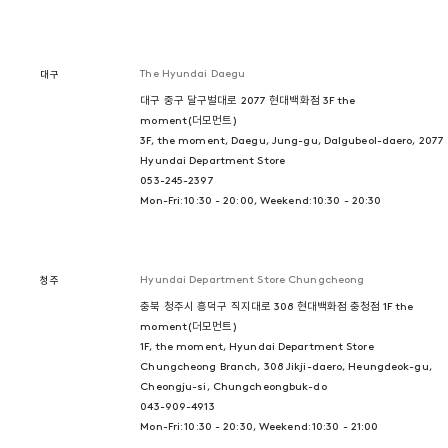
The Hyundai Daegu
대구
대구 중구 달구벌대로 2077 현대백화점 3F the
moment(더모먼트)
3F, the moment, Daegu, Jung-gu, Dalgubeol-daero, 2077
Hyundai Department Store
053-245-2397
Mon-Fri: 10:30 - 20:00, Weekend: 10:30 - 20:30
Hyundai Department Store Chungcheong
청주
충북 청주시 흥덕구 직지대로 308 현대백화점 충청점 1F the
moment(더모먼트)
1F, the moment, Hyundai Department Store
Chungcheong Branch, 308 Jikji-daero, Heungdeok-gu,
Cheongju-si, Chungcheongbuk-do
043-909-4913
Mon-Fri: 10:30 - 20:30, Weekend: 10:30 - 21:00