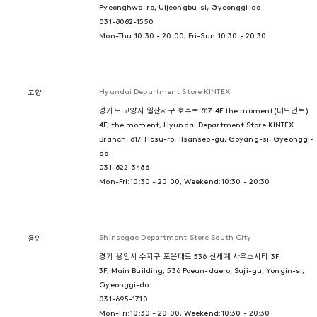
Pyeonghwa-ro, Uijeongbu-si, Gyeonggi-do
031-8082-1550
Mon-Thu: 10:30 - 20:00, Fri-Sun: 10:30 - 20:30
Hyundai Department Store KINTEX
고양
경기도 고양시 일산서구 호수로 817 4F the moment(더모먼트)
4F, the moment, Hyundai Department Store KINTEX
Branch, 817 Hosu-ro, Ilsanseo-gu, Goyang-si, Gyeonggi-
do
031-822-3486
Mon-Fri: 10:30 - 20:00, Weekend: 10:30 - 20:30
Shinsegae Department Store South City
용인
경기 용인시 수지구 포은대로 536 신세계 사우스시티 3F
3F, Main Building, 536 Poeun-daero, Suji-gu, Yongin-si,
Gyeonggi-do
031-695-1710
Mon-Fri: 10:30 - 20:00, Weekend: 10:30 - 20:30