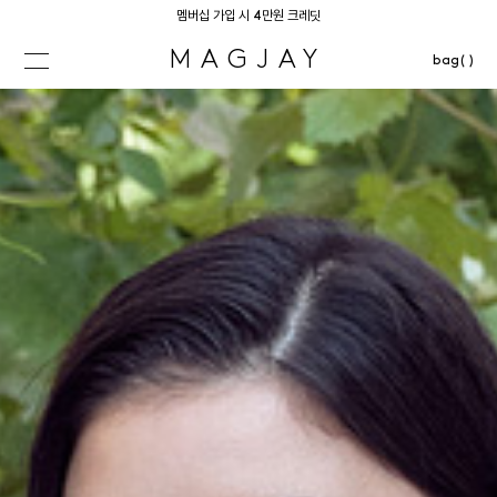
멤버십 가입 시 4만원 크레딧
MAGJAY
bag( )