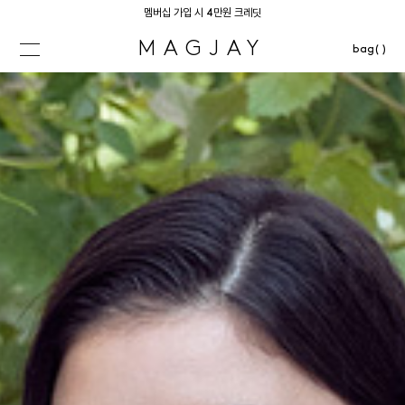
멤버십 가입 시 4만원 크레딧
MAGJAY
bag( )