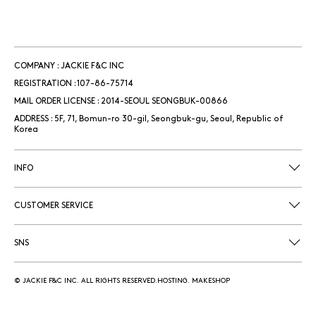
MEMBERSHIP
NOTICE
신상품
COMPANY : JACKIE F&C INC
베스트
REGISTRATION : 107-86-75714
아우터
MAIL ORDER LICENSE : 2014-SEOUL SEONGBUK-00866
ADDRESS : 5F, 71, Bomun-ro 30-gil, Seongbuk-gu, Seoul, Republic of
탑 & 티셔츠
Korea
셔츠 & 블라우스
니트웨어
INFO
팬츠
데님
CUSTOMER SERVICE
스커트&원피스
백&슈즈
SNS
액세서리
모두 보기
© JACKIE F&C INC. ALL RIGHTS RESERVED.HOSTING. MAKESHOP
LIFE